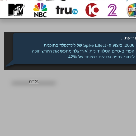
אם ידעת
של לינדנפלד בתוכנית
Spike Effect
2006: ביצוע ה-
הפריים-טיים הטלוויזיונית
'אורי גלר מחפש את היורש'
זוכה
לנתוני צפייה גבוהים במיוחד של 42%.
גלריה