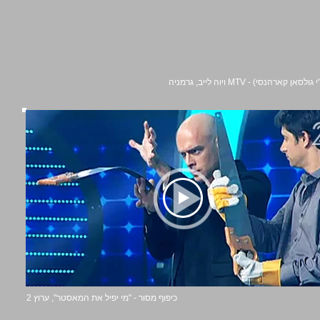
ראיון (ע"י גולסאן קארהנסי) - MTV ניה
כיפוף מסור
- "מי יפיל את המאסטר", ערוץ 2